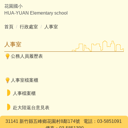
跳
花園國小
到
HUA-YUAN Elementary school
主
要
首頁
行政處室
人事室
內
容
人事室
區
公務人員履歷表
人事室檔案櫃
人事檔案櫃
赴大陸返台意見表
31141 新竹縣五峰鄉花園村8鄰174號 電話：03-5851091