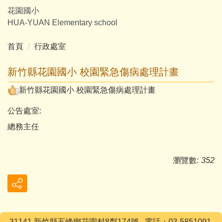
跳
花園國小
到
HUA-YUAN Elementary school
主
要
首頁
行政處室
內
容
新竹縣花園國小 校園緊急傷病處理計畫
區
新竹縣花園國小 校園緊急傷病處理計畫
公告處室:
總務主任
瀏覽數:
352
31141 新竹縣五峰鄉花園村8鄰174號 電話：03-5851091