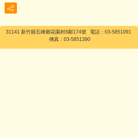
31141 新竹縣五峰鄉花園村8鄰174號 電話：03-5851091
傳真：03-5851390