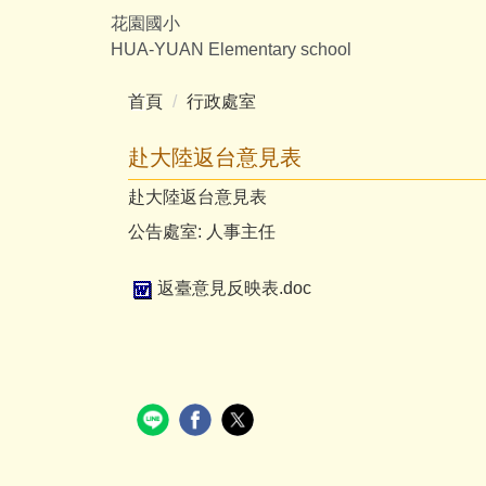
跳
花園國小
到
HUA-YUAN Elementary school
主
要
首頁
行政處室
內
容
赴大陸返台意見表
區
赴大陸返台意見表
公告處室:
人事主任
返臺意見反映表.doc