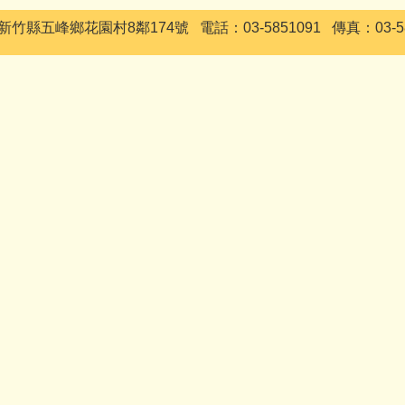
1 新竹縣五峰鄉花園村8鄰174號 電話：03-5851091 傳真：03-58